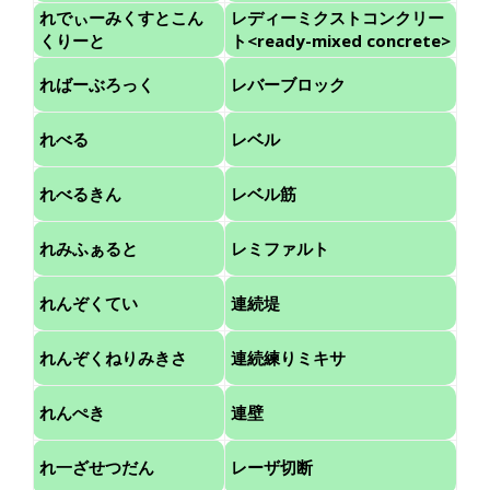
れでぃーみくすとこん
レディーミクストコンクリー
くりーと
ト<ready-mixed concrete>
ればーぶろっく
レバーブロック
れべる
レベル
れべるきん
レベル筋
れみふぁると
レミファルト
れんぞくてい
連続堤
れんぞくねりみきさ
連続練りミキサ
れんぺき
連壁
れ一ざせつだん
レーザ切断