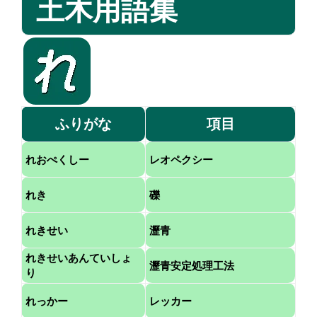
土木用語集
ふりがな
項目
れおぺくしー
レオペクシー
れき
礫
れきせい
瀝青
れきせいあんていしょ
瀝青安定処理工法
り
れっかー
レッカー