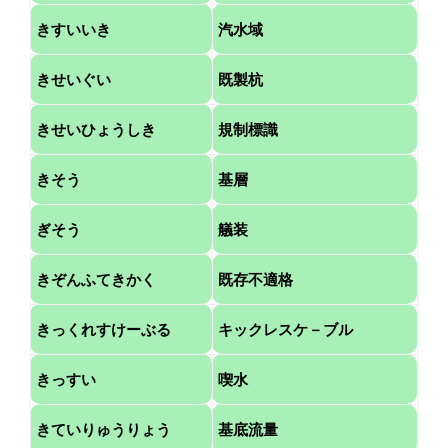
きすいいき
汽水域
きせいぐい
既製杭
きせいひょうしき
規制標識
きそう
基層
ぎそう
艤装
きぞんふてきかく
既存不適格
きっくれすけーぶる
キックレスケ－ブル
きっすい
喫水
きていりゅうりょう
基底流量