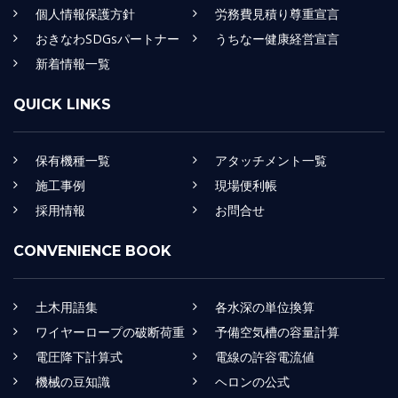
個人情報保護方針
労務費見積り尊重宣言
おきなわSDGsパートナー
うちなー健康経営宣言
新着情報一覧
QUICK LINKS
保有機種一覧
アタッチメント一覧
施工事例
現場便利帳
採用情報
お問合せ
CONVENIENCE BOOK
土木用語集
各水深の単位換算
ワイヤーロープの破断荷重
予備空気槽の容量計算
電圧降下計算式
電線の許容電流値
機械の豆知識
ヘロンの公式