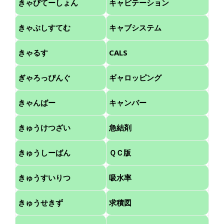
きゃびてーしょん
キャビテーション
きゃぶしすてむ
キャブシステム
きゃるす
CALS
ぎゃろっぴんぐ
ギャロッピング
きゃんばー
キャンバー
きゅうけつざい
急結剤
きゅうしーばん
ＱＣ版
きゅうすいりつ
吸水率
きゅうせきず
求積図