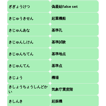
ぎぎょうけつ
偽凝結false set
きじゅうきせん
起重機船
きじゅんあな
基準孔
きじゅんしけん
基準試験
きじゅんちてん
基準地点
きじゅんてん
基準点
きじょう
機場
きしょうちょうしんどか
気象庁震度階
い
きしんき
起振機