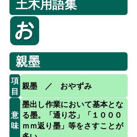
土木用語集
親墨
項
親墨 ／ おやずみ
目
墨出し作業において基本とな
意
る墨。「通り芯」「１０００
味
ｍｍ返り墨」等をさすことが
多い。