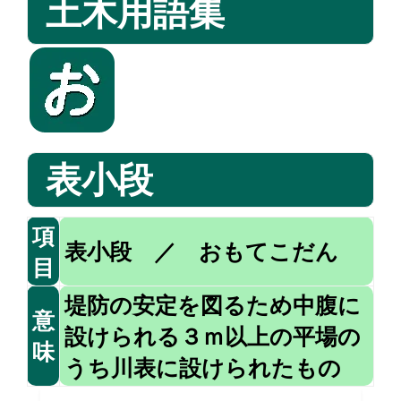
土木用語集
表小段
項
表小段 ／ おもてこだん
目
堤防の安定を図るため中腹に
意
設けられる３ｍ以上の平場の
味
うち川表に設けられたもの