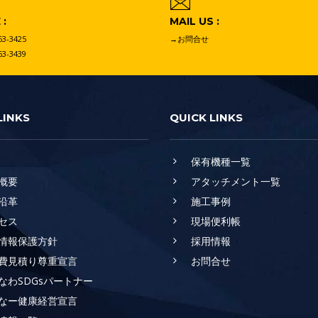
:
MAIL US :
63-3425
→お問合せ
63-3439
LINKS
QUICK LINKS
保有機種一覧
概要
アタッチメント一覧
沿革
施工事例
セス
現場便利帳
情報保護方針
採用情報
費見積り尊重宣言
お問合せ
なわSDGsパートナー
なー健康経営宣言