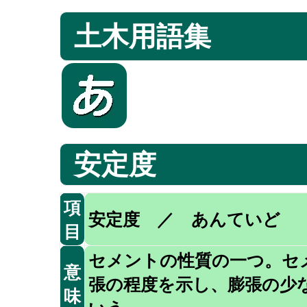
土木用語集
安定度
項
安定度 ／ あんていど
目
セメントの性質の一つ。セ
意
張の程度を示し、膨張の少
味