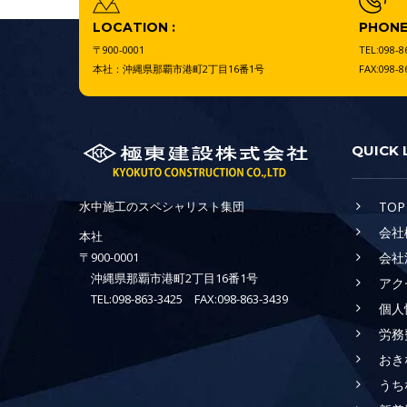
LOCATION :
PHONE 
〒900-0001
TEL:098-8
本社：沖縄県那覇市港町2丁目16番1号
FAX:098-8
QUICK 
水中施工のスペシャリスト集団
TOP
会社
本社
〒900-0001
会社
沖縄県那覇市港町2丁目16番1号
アク
TEL:098-863-3425 FAX:098-863-3439
個人
労務
おき
うち