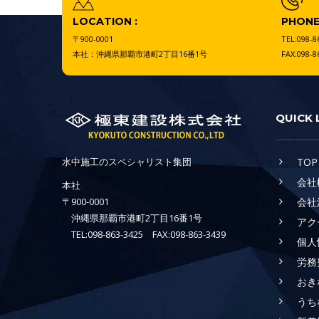
LOCATION :
PHONE 
〒900-0001
TEL:098-8
本社：沖縄県那覇市港町2丁目16番1号
FAX:098-8
QUICK 
水中施工のスペシャリスト集団
TOP
会社
本社
〒900-0001
会社
沖縄県那覇市港町2丁目16番1号
アク
TEL:098-863-3425 FAX:098-863-3439
個人
労務
おき
うち