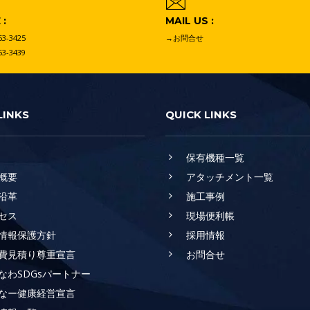
:
MAIL US :
63-3425
→お問合せ
63-3439
LINKS
QUICK LINKS
保有機種一覧
概要
アタッチメント一覧
沿革
施工事例
セス
現場便利帳
情報保護方針
採用情報
費見積り尊重宣言
お問合せ
なわSDGsパートナー
なー健康経営宣言